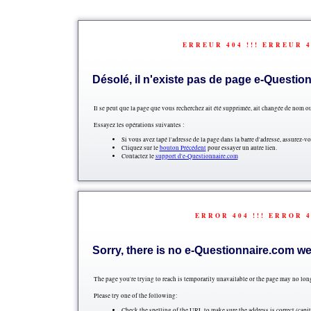
ERREUR 404 !!! ERREUR 40
Désolé, il n'existe pas de page e-Questio
Il se peut que la page que vous recherchez ait été supprimée, ait changée de nom
Essayez les opérations suivantes :
Si vous avez tapé l'adresse de la page dans la barre d'adresse, assurez-v
Cliquez sur le
bouton Précédent
pour essayer un autre lien.
Contactez le
support d'e-Questionnaire.com
ERROR 404 !!! ERROR 4
Sorry, there is no e-Questionnaire.com w
The page you're trying to reach is temporarily unavailable or the page may no long
Please try one of the following:
Check the spelling of the URL to make sure the address is correct (capi