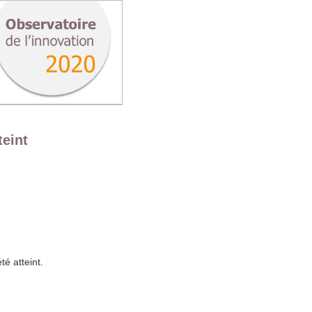
teint
é atteint.